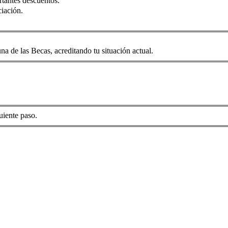
rtantes descuentos.
iación.
na de las Becas, acreditando tu situación actual.
uiente paso.