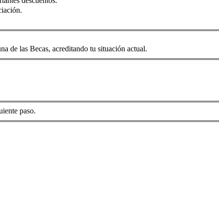
rtantes descuentos.
iación.
na de las Becas, acreditando tu situación actual.
uiente paso.