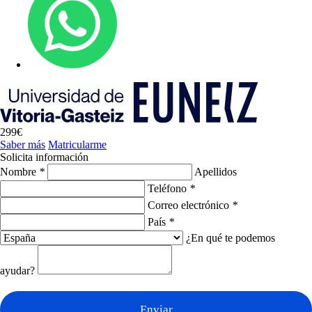
299€
Saber más
Matricularme
Solicita información
Nombre
*
Apellidos
Teléfono
*
Correo electrónico
*
País
*
¿En qué te podemos
ayudar?
Enviar