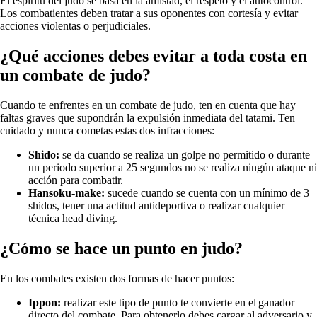
El espíritu del judo se basa en la amistad, el respeto y el autocontrol.
Los combatientes deben tratar a sus oponentes con cortesía y evitar
acciones violentas o perjudiciales.
¿Qué acciones debes evitar a toda costa en
un combate de judo?
Cuando te enfrentes en un combate de judo, ten en cuenta que hay
faltas graves que supondrán la expulsión inmediata del tatami. Ten
cuidado y nunca cometas estas dos infracciones:
Shido:
se da cuando se realiza un golpe no permitido o durante
un periodo superior a 25 segundos no se realiza ningún ataque ni
acción para combatir.
Hansoku-make:
sucede cuando se cuenta con un mínimo de 3
shidos, tener una actitud antideportiva o realizar cualquier
técnica head diving.
¿Cómo se hace un punto en judo?
En los combates existen dos formas de hacer puntos:
Ippon:
realizar este tipo de punto te convierte en el ganador
directo del combate. Para obtenerlo debes cargar al adversario y