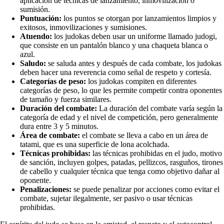
aplicación de técnicas de lanzamiento, inmovilización o
sumisión.
Puntuación:
los puntos se otorgan por lanzamientos limpios y
exitosos, inmovilizaciones y sumisiones.
Atuendo:
los judokas deben usar un uniforme llamado judogi,
que consiste en un pantalón blanco y una chaqueta blanca o
azul.
Saludo:
se saluda antes y después de cada combate, los judokas
deben hacer una reverencia como señal de respeto y cortesía.
Categorías de peso:
los judokas compiten en diferentes
categorías de peso, lo que les permite competir contra oponentes
de tamaño y fuerza similares.
Duración del combate:
La duración del combate varía según la
categoría de edad y el nivel de competición, pero generalmente
dura entre 3 y 5 minutos.
Área de combate:
el combate se lleva a cabo en un área de
tatami, que es una superficie de lona acolchada.
Técnicas prohibidas:
las técnicas prohibidas en el judo, motivo
de sanción, incluyen golpes, patadas, pellizcos, rasguños, tirones
de cabello y cualquier técnica que tenga como objetivo dañar al
oponente.
Penalizaciones:
se puede penalizar por acciones como evitar el
combate, sujetar ilegalmente, ser pasivo o usar técnicas
prohibidas.