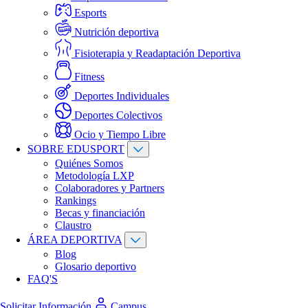
Esports
Nutrición deportiva
Fisioterapia y Readaptación Deportiva
Fitness
Deportes Individuales
Deportes Colectivos
Ocio y Tiempo Libre
SOBRE EDUSPORT
Quiénes Somos
Metodología LXP
Colaboradores y Partners
Rankings
Becas y financiación
Claustro
ÁREA DEPORTIVA
Blog
Glosario deportivo
FAQ'S
Solicitar Información
Campus