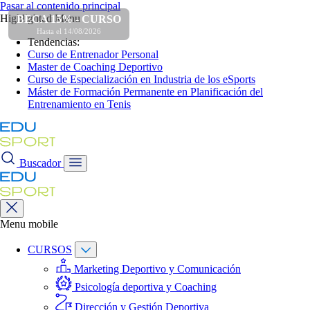
Pasar al contenido principal
Highlighted Menu
BECA 15% - CURSO
Hasta el 14/08/2026
Tendencias:
Curso de Entrenador Personal
Master de Coaching Deportivo
Curso de Especialización en Industria de los eSports
Máster de Formación Permanente en Planificación del
Entrenamiento en Tenis
Buscador
Menu mobile
CURSOS
Marketing Deportivo y Comunicación
Psicología deportiva y Coaching
Dirección y Gestión Deportiva