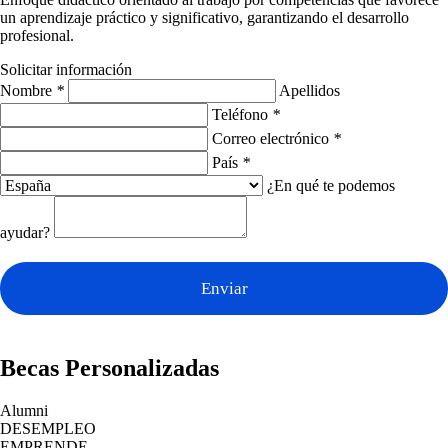
un aprendizaje práctico y significativo, garantizando el desarrollo
profesional.
Solicitar información
Nombre
*
Apellidos
Teléfono
*
Correo electrónico
*
País
*
¿En qué te podemos
ayudar?
Enviar
Becas Personalizadas
Alumni
DESEMPLEO
EMPRENDE