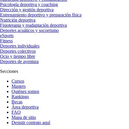
Psicología deportiva y coaching
Dirección y gestión deportiva
Entrenamiento deportivo y preparación física
Nutrición deportiva
Fisioterapia y readaptación deportiva
Deportes acuáticos y socorrismo
eSports
Fitness
Deportes individuales
Deportes colectivos
Ocio y tiempo libre
Deportes de aventura
Secciones
Cursos
Masters
Quiénes somos
Rankings
Becas
Área deportiva
FAQ
Mapa de sitio
Desistir contrato aquí