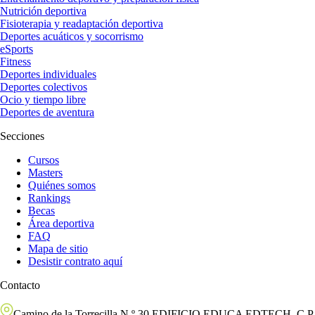
Nutrición deportiva
Fisioterapia y readaptación deportiva
Deportes acuáticos y socorrismo
eSports
Fitness
Deportes individuales
Deportes colectivos
Ocio y tiempo libre
Deportes de aventura
Secciones
Cursos
Masters
Quiénes somos
Rankings
Becas
Área deportiva
FAQ
Mapa de sitio
Desistir contrato aquí
Contacto
Camino de la Torrecilla N.º 30 EDIFICIO EDUCA EDTECH, C.P.