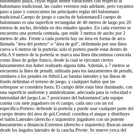
balonmano playa, cuyas reglas tienen variaciones con respecto al
balonmano tradicional, las cuales veremos más adelante, pero vayamos
paso a paso y conozcamos las principales reglas del balonmano
tradicional.Campo de juego o cancha de balonmanoEl campo de
balonmano es una superficie rectangular de 40 metros de largo por 20
metros de ancho, dividida en dos mitades iguales. En cada extremo se
encuentra una portería centrada, que mide 3 metros de ancho por 2
metros de alto. Frente a cada portería hay un área en forma de arco
llamada "área del portero" o "área de gol", delimitada por una línea
curva a 6 metros de la portería; solo el portero puede estar dentro de
ella.A 9 metros de la portería se marca una línea discontinua conocida
como línea de golpe franco, desde la cual se ejecutan ciertos
lanzamientos tras haber realizado alguna falta. Además, a 7 metros se
encuentra la línea de penalti, utilizada para los lanzamientos de penalti,
similares a los penales en fútbol.Las bandas laterales y las líneas de
fondo delimitan el terreno de juego, y cualquier balón que las
sobrepase se considera fuera. El campo debe estar bien iluminado, con
una superficie uniforme y antideslizante, adecuada para la velocidad e
intensidad del juego.Las 7 posiciones del balonmanoCada equipo
cuenta con siete jugadores en el campo, cada uno con un rol
específico:Portero: defiende la portería y puede usar cualquier parte del
cuerpo dentro del área de gol.Central: coordina el ataque y distribuye
el balón.Laterales (derecho e izquierdo): jugadores con un potente
lanzamiento a distancia.Extremos (derecho e izquierdo): Buscan anotar
desde los ángulos laterales de la cancha.Pivote: Se mueve cerca del