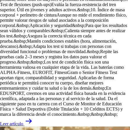
Test de flexiones (push-ups)Evalúa la fuerza-resistencia del tren
superior. Útil en jóvenes y adultos activos.&nbsp;10. Índice de masa
corporal + perímetro de cinturaAunque no mide el rendimiento físico,
permite valorar riesgos de salud asociados a la composición
corporal.&nbsp;Aplicación y seguridad&nbsp;Para que los resultados
sean válidos y comparables:&nbsp;Calienta siempre antes de realizar
los test.&nbsp;Asegura la correcta técnica en cada
prueba.&nbsp;Mantén condiciones estables (hora, alimentación,
descanso).&nbsp;Adapta los test si trabajas con personas con
diversidad funcional o problemas de movilidad.&nbsp;Repite las
pruebas cada 2–3 meses y registra los datos para valorar el
progreso.&nbsp;&nbsp;Los test de condición física son una
herramienta valiosa en cualquier etapa de la vida. Las baterías como
ALPHA-Fitness, EUROFIT, FitnessGram o Senior Fitness Test
aportan rigor, comparabilidad y seguridad. Aplicarlas de forma
periódica te permitirá conocer tu cuerpo, diseñar mejores
entrenamientos y cuidar tu salud o la de los demás.&nbsp;En
EDUSPORT, creemos en una actividad física basada en la evidencia
científica, adaptada a las personas y al servicio de la salud. Da el
siguiente paso en tu carrera con el Curso de Monitor de Educación
Física + Salud Deportiva (Doble Titulación + 10 Créditos ECTS) y
marca la diferencia desde el conocimiento.&nbsp;&nbsp;&nbsp;
Leer artículo