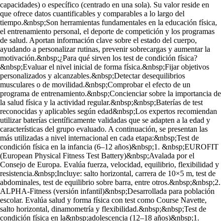
capacidades) o específico (centrado en una sola). Su valor reside en
que ofrece datos cuantificables y comparables a lo largo del
tiempo.&nbsp;Son herramientas fundamentales en la educación física,
el entrenamiento personal, el deporte de competición y los programas
de salud. Aportan información clave sobre el estado del cuerpo,
ayudando a personalizar rutinas, prevenir sobrecargas y aumentar la
motivación.&nbsp;¿Para qué sirven los test de condición física?
&nbsp;Evaluar el nivel inicial de forma física.&nbsp;Fijar objetivos
personalizados y alcanzables.&nbsp;Detectar desequilibrios
musculares o de movilidad.&nbsp;Comprobar el efecto de un
programa de entrenamiento.&nbsp;Concienciar sobre la importancia de
la salud física y la actividad regular.&nbsp;&nbsp;Baterías de test
reconocidas y aplicables según edad&nbsp;Los expertos recomiendan
utilizar baterías científicamente validadas que se adapten a la edad y
características del grupo evaluado. A continuación, se presentan las
más utilizadas a nivel internacional en cada etapa:&nbsp;Test de
condición física en la infancia (6–12 años)&nbsp;1. &nbsp;EUROFIT
(European Physical Fitness Test Battery)&nbsp;Avalada por el
Consejo de Europa. Evalúa fuerza, velocidad, equilibrio, flexibilidad y
resistencia.&nbsp;Incluye: salto horizontal, carrera de 10×5 m, test de
abdominales, test de equilibrio sobre barra, entre otros.&nbsp;&nbsp;2.
ALPHA-Fitness (versión infantil)&nbsp;Desarrollada para población
escolar. Evalúa salud y forma física con test como Course Navette,
salto horizontal, dinamometría y flexibilidad.&nbsp;&nbsp;Test de
condición física en la&nbsp;adolescencia (12–18 años)&nbsp;1.