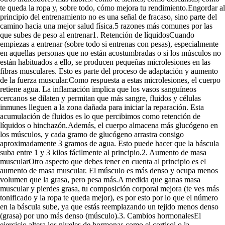
te queda la ropa y, sobre todo, cómo mejora tu rendimiento.Engordar al
principio del entrenamiento no es una señal de fracaso, sino parte del
camino hacia una mejor salud física.5 razones más comunes por las
que subes de peso al entrenar1. Retención de líquidosCuando
empiezas a entrenar (sobre todo si entrenas con pesas), especialmente
en aquellas personas que no están acostumbradas o si los músculos no
están habituados a ello, se producen pequeñas microlesiones en las
fibras musculares. Esto es parte del proceso de adaptación y aumento
de la fuerza muscular.Como respuesta a estas microlesiones, el cuerpo
retiene agua. La inflamación implica que los vasos sanguíneos
cercanos se dilaten y permitan que más sangre, fluidos y células
inmunes lleguen a la zona dañada para iniciar la reparación. Esta
acumulación de fluidos es lo que percibimos como retención de
líquidos o hinchazón.Además, el cuerpo almacena más glucógeno en
los músculos, y cada gramo de glucógeno arrastra consigo
aproximadamente 3 gramos de agua. Esto puede hacer que la báscula
suba entre 1 y 3 kilos fácilmente al principio.2. Aumento de masa
muscularOtro aspecto que debes tener en cuenta al principio es el
aumento de masa muscular. El músculo es más denso y ocupa menos
volumen que la grasa, pero pesa más.A medida que ganas masa
muscular y pierdes grasa, tu composición corporal mejora (te ves más
tonificado y la ropa te queda mejor), es por esto por lo que el número
en la báscula sube, ya que estás reemplazando un tejido menos denso
(grasa) por uno más denso (músculo).3. Cambios hormonalesEl
ejercicio altera los niveles de hormonas como el cortisol o la