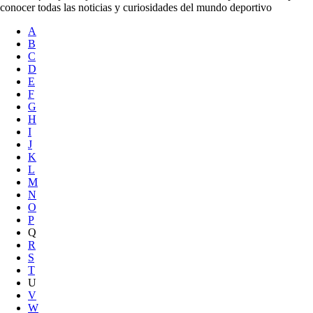
conocer todas las noticias y curiosidades del mundo deportivo
A
B
C
D
E
F
G
H
I
J
K
L
M
N
O
P
Q
R
S
T
U
V
W