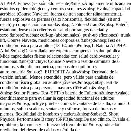
ALPHA-Fitness (versión adolescente)&nbsp;Ampliamente utilizada en
estudios epidemiológicos y centros escolares.&nbsp;Evalúa: capacidad
aeróbica (Course Navette), fuerza de tren superior (dinamometría),
fuerza explosiva de piernas (salto horizontal), flexibilidad (sit and
reach) y composición corporal.&nbsp;2. FitnessGram®&nbsp;Batería
estadounidense con criterios de salud por rangos de edad y
sexo.&nbsp;Pruebas: curl-up (abdominales), push-up (flexiones), trunk
lift, Course Navette, mediciones corporales.&nbsp;&nbsp;Test de
condición física para adultos (18–64 años)&nbsp;1. Batería ALPHA-
Adult&nbsp;Desarrollada por expertos europeos en salud pública.
Mide capacidades físicas relacionadas con salud cardiovascular y
funcional.&nbsp;Incluye: Course Navette o test de caminata de 6
minutos, salto, dinamometría, pruebas de equilibrio y
antropometría.&nbsp;2. EUROFIT Adults&nbsp;Derivada de la
versión infantil. Menos extendida, pero válida para análisis de
condición física global en adultos jóvenes.&nbsp;&nbsp;Test de
condición física para personas mayores (65+ años)&nbsp;1.
&nbsp;Senior Fitness Test (SFT) o batería de Fullerton&nbsp;Avalada
científicamente para evaluar la capacidad funcional de adultos
mayores.&nbsp;Incluye pruebas como: levantarse de la silla, caminar 6
minutos, subir escaleras, sentarse y estirarse, fuerza de brazos y
piernas, flexibilidad de hombros y cadera.&nbsp;&nbsp;2. Short
Physical Performance Battery (SPPB)&nbsp;De uso clínico. Evalúa el
equilibrio, la marcha y la fuerza del tren inferior.&nbsp;Indicador
predictivo del riesgo de caídas y pérdida de