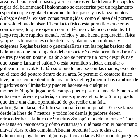
área rival para recibir pases y abrir espacios en la defensa.Principales
reglas del balonmanoEl balonmano se caracteriza por un reglamento
específico que regula el movimiento, los pases y los lanzamientos.
&nbsp;Además, existen zonas restringidas, como el área del portero,
que solo él puede pisar. El contacto físico está permitido en ciertas
condiciones, lo que exige un control técnico y táctico constante. El
juego requiere rapidez mental, reflejos y una buena preparación física,
ya que las transiciones entre defensa y ataque son continuas y
exigentes.Reglas básicas o generalesEstas son las reglas básicas del
balonmano que todo jugador debe respetar:No está permitido dar más
de tres pasos sin botar el balón.Solo se permite un bote; después hay
que pasar o lanzar el balón.No está permitido sujetar, empujar o
golpear a un rival.El balón solo puede tocarse con las manos, excepto
en el caso del portero dentro de su área.Se permite el contacto físico
leve, pero siempre dentro de los límites del reglamento.Los cambios de
jugadores son ilimitados y pueden hacerse en cualquier
momento.Ningún jugador de campo puede pisar la línea de 6 metros ni
entrar en el área de portería, a menos que sea el portero.Si un jugador
que tiene una clara oportunidad de gol recibe una falta
antirreglamentaria, el árbitro sancionará con un penalti. Este se lanza
desde la línea de 7 metros, y todos los demás jugadores deben
retroceder hasta la línea de 9 metros.&nbsp;Te puede interesar: Tipos
de faltas en baloncesto y cómo evitarlas¿Y qué pasa con el balonmano
playa? ¿Las reglas cambian?¡Buena pregunta! Las reglas en el
balonmano playa tienen algunas particularidades:El campo de juego es