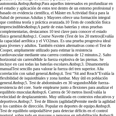
autonomía.&nbsp;&nbsp;Para aquellos interesados en profundizar en
el estudio y aplicación de estos test dentro de un entorno profesional y
basado en evidencia científica, el Máster en Actividad física para la
Salud de personas Adultas y Mayores ofrece una formación integral
que combina teoría y práctica avanzada.10 Tests de condición física
imprescindibles&nbsp;A partir de estas baterías y otras pruebas
complementarias, destacamos 10 test clave para conocer el estado
físico general:&nbsp;1. Course Navette (Test de los 20 metros)Evalúa
la capacidad aeróbica y el VO2max. Es una prueba progresiva ideal
para jóvenes y adultos. También existen alternativas como el Test de
Cooper, ampliamente utilizado para estimar la resistencia
cardiovascular mediante una carrera continua de 12 minutos.2. Salto
horizontal sin carreraMide la fuerza explosiva de las piernas. Se
incluye en casi todas las baterías escolares.&nbsp;3. Dinamometría
manualTest sencillo para valorar la fuerza del tren superior. Alta
correlación con salud general.&nbsp;4. Test “Sit and Reach”Evalúa la
flexibilidad de isquiotibiales y zona lumbar. Muy útil en población
general.&nbsp;5. Test de abdominales en 30 segundosMide fuerza-
resistencia del core. Suele emplearse junto a flexiones para analizar el
equilibrio muscular.&nbsp;6. Carrera de 50 metros lisosEvalúa la
velocidad de desplazamiento. Muy utilizada en contextos educativos y
deportivos.&nbsp;7. Test de Illinois (agilidad)Permite medir la agilidad
y los cambios de dirección. Popular en deportes de equipo.&nbsp;8.
Test de equilibrio unipodalSirve para detectar déficits en el control
postural, sobre todo en mayores o personas en rehabilitación.&nbsp;9.