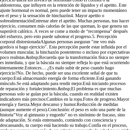
aldosterona, que influyen en la retención de líquidos y el apetito. Este
ajuste hormonal es normal, pero puede tener un impacto momentáneo
en el peso y la sensación de hinchazón4. Mayor apetito o
sobrealimentaciónEntrenar abre el apetito. Muchas personas, tras hacer
ejercicio, consumen más calorías de las que queman, lo que genera un
superávit calórico. A veces se come a modo de “recompensa” después
del esfuerzo, pero esto puede sabotear el progreso.5. Percepción
corporal distorsionadaAlgunas personas aseguran "me veo más
gordo/a si hago ejercicio". Esta percepción puede estar influida por el
volumen muscular, la hinchazón postentreno o incluso por expectativas
poco realistas.&nbsp;Recuerda que la transformación física no siempre
es inmediata, y que la báscula no siempre refleja lo que está ocurriendo
internamente.Entonces… ¿Es malo subir de peso cuando hago
ejercicio?No. De hecho, puede ser una excelente señal de que tu
cuerpo:Está almacenando energía de forma eficiente.Está ganando
músculo.Se está adaptando para rendir mejor.Está iniciando procesos
de reparación y fortalecimiento.&nbsp;El problema es que muchas
personas solo se guían por la báscula, cuando en realidad existen
indicadores más precisos:Cambios en la ropa.Fotos de progreso.Mayor
energía y fuerza.Mejor descanso y humor.Reducción de medidas
(aunque aumente el peso).Conclusión: el peso es solo una parte de la
historia"Voy al gimnasio y engordo" no es sinónimo de fracaso, sino
de adaptación. Si estás entrenando, comiendo con consciencia y
descansando, tu cuerpo está haciendo su trabajo.Confía en el proceso,