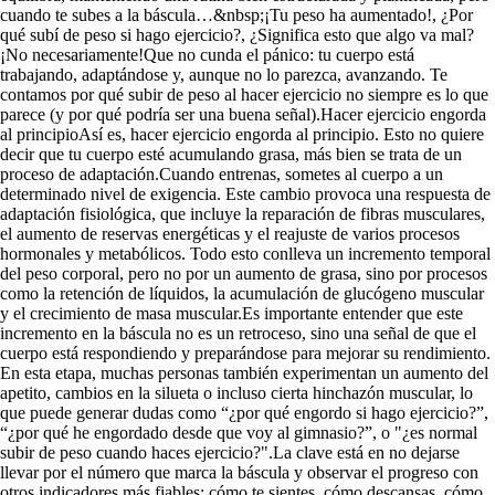
cuando te subes a la báscula…&nbsp;¡Tu peso ha aumentado!, ¿Por
qué subí de peso si hago ejercicio?, ¿Significa esto que algo va mal?
¡No necesariamente!Que no cunda el pánico: tu cuerpo está
trabajando, adaptándose y, aunque no lo parezca, avanzando. Te
contamos por qué subir de peso al hacer ejercicio no siempre es lo que
parece (y por qué podría ser una buena señal).Hacer ejercicio engorda
al principioAsí es, hacer ejercicio engorda al principio. Esto no quiere
decir que tu cuerpo esté acumulando grasa, más bien se trata de un
proceso de adaptación.Cuando entrenas, sometes al cuerpo a un
determinado nivel de exigencia. Este cambio provoca una respuesta de
adaptación fisiológica, que incluye la reparación de fibras musculares,
el aumento de reservas energéticas y el reajuste de varios procesos
hormonales y metabólicos. Todo esto conlleva un incremento temporal
del peso corporal, pero no por un aumento de grasa, sino por procesos
como la retención de líquidos, la acumulación de glucógeno muscular
y el crecimiento de masa muscular.Es importante entender que este
incremento en la báscula no es un retroceso, sino una señal de que el
cuerpo está respondiendo y preparándose para mejorar su rendimiento.
En esta etapa, muchas personas también experimentan un aumento del
apetito, cambios en la silueta o incluso cierta hinchazón muscular, lo
que puede generar dudas como “¿por qué engordo si hago ejercicio?”,
“¿por qué he engordado desde que voy al gimnasio?”, o "¿es normal
subir de peso cuando haces ejercicio?".La clave está en no dejarse
llevar por el número que marca la báscula y observar el progreso con
otros indicadores más fiables: cómo te sientes, cómo descansas, cómo