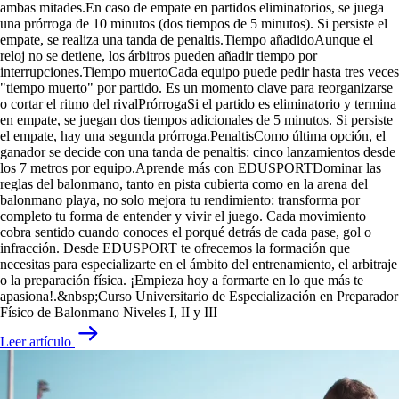
ambas mitades.En caso de empate en partidos eliminatorios, se juega
una prórroga de 10 minutos (dos tiempos de 5 minutos). Si persiste el
empate, se realiza una tanda de penaltis.Tiempo añadidoAunque el
reloj no se detiene, los árbitros pueden añadir tiempo por
interrupciones.Tiempo muertoCada equipo puede pedir hasta tres veces
"tiempo muerto" por partido. Es un momento clave para reorganizarse
o cortar el ritmo del rivalPrórrogaSi el partido es eliminatorio y termina
en empate, se juegan dos tiempos adicionales de 5 minutos. Si persiste
el empate, hay una segunda prórroga.PenaltisComo última opción, el
ganador se decide con una tanda de penaltis: cinco lanzamientos desde
los 7 metros por equipo.Aprende más con EDUSPORTDominar las
reglas del balonmano, tanto en pista cubierta como en la arena del
balonmano playa, no solo mejora tu rendimiento: transforma por
completo tu forma de entender y vivir el juego. Cada movimiento
cobra sentido cuando conoces el porqué detrás de cada pase, gol o
infracción. Desde EDUSPORT te ofrecemos la formación que
necesitas para especializarte en el ámbito del entrenamiento, el arbitraje
o la preparación física. ¡Empieza hoy a formarte en lo que más te
apasiona!.&nbsp;Curso Universitario de Especialización en Preparador
Físico de Balonmano Niveles I, II y III
Leer artículo