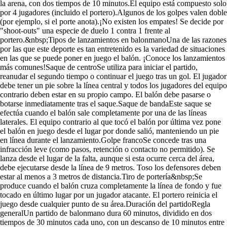
la arena, con dos tiempos de 10 minutos.El equipo está compuesto solo
por 4 jugadores (incluido el portero).Algunos de los golpes valen doble
(por ejemplo, si el porte anota).¡No existen los empates! Se decide por
"shoot-outs" una especie de duelo 1 contra 1 frente al
portero.&nbsp;Tipos de lanzamientos en balonmanoUna de las razones
por las que este deporte es tan entretenido es la variedad de situaciones
en las que se puede poner en juego el balón. ¡Conoce los lanzamientos
más comunes!Saque de centroSe utiliza para iniciar el partido,
reanudar el segundo tiempo o continuar el juego tras un gol. El jugador
debe tener un pie sobre la línea central y todos los jugadores del equipo
contrario deben estar en su propio campo. El balón debe pasarse o
botarse inmediatamente tras el saque.Saque de bandaEste saque se
efectúa cuando el balón sale completamente por una de las líneas
laterales. El equipo contrario al que tocó el balón por última vez pone
el balón en juego desde el lugar por donde salió, manteniendo un pie
en línea durante el lanzamiento.Golpe francoSe concede tras una
infracción leve (como pasos, retención o contacto no permitido). Se
lanza desde el lugar de la falta, aunque si esta ocurre cerca del área,
debe ejecutarse desde la línea de 9 metros. Toso los defensores deben
estar al menos a 3 metros de distancia.Tiro de portería&nbsp;Se
produce cuando el balón cruza completamente la línea de fondo y fue
tocado en último lugar por un jugador atacante. El portero reinicia el
juego desde cualquier punto de su área.Duración del partidoRegla
generalUn partido de balonmano dura 60 minutos, dividido en dos
tiempos de 30 minutos cada uno, con un descanso de 10 minutos entre