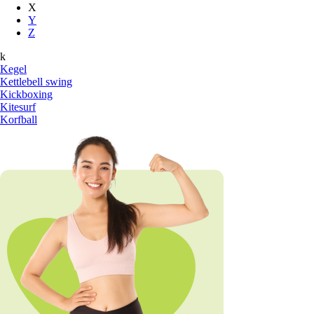
X
Y
Z
k
Kegel
Kettlebell swing
Kickboxing
Kitesurf
Korfball