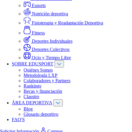
Esports
Nutrición deportiva
Fisioterapia y Readaptación Deportiva
Fitness
Deportes Individuales
Deportes Colectivos
Ocio y Tiempo Libre
SOBRE EDUSPORT
Quiénes Somos
Metodología LXP
Colaboradores y Partners
Rankings
Becas y financiación
Claustro
ÁREA DEPORTIVA
Blog
Glosario deportivo
FAQ'S
Solicitar Información
Campus