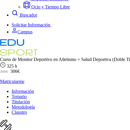
Ocio y Tiempo Libre
Buscador
Solicitar Información
Campus
Curso de Monitor Deportivo en Atletismo + Salud Deportiva (Doble T
325 h
306€
360€
Matricularme
Información
Temario
Titulación
Metodología
Claustro