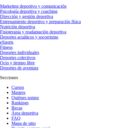
Marketing deportivo y comunicación
Psicología deportiva y coaching
Dirección y gestión deportiva
Entrenamiento deportivo y preparación física
Nutrición deportiva
Fisioterapia y readaptación deportiva
Deportes acuáticos y socorrismo
eSports
Fitness
Deportes individuales
Deportes colectivos
Ocio y tiempo libre
Deportes de aventura
Secciones
Cursos
Masters
Quiénes somos
Rankings
Becas
Área deportiva
FAQ
Mapa de sitio