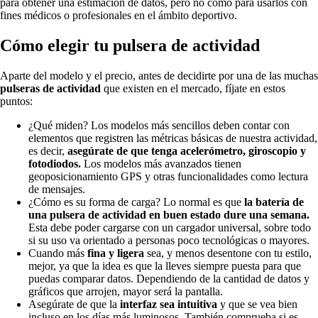
para obtener una estimación de datos, pero no como para usarlos con
fines médicos o profesionales en el ámbito deportivo.
Cómo elegir tu pulsera de actividad
Aparte del modelo y el precio, antes de decidirte por una de las muchas
pulseras de actividad
que existen en el mercado, fíjate en estos
puntos:
¿Qué miden? Los modelos más sencillos deben contar con
elementos que registren las métricas básicas de nuestra actividad,
es decir,
asegúrate de que tenga acelerómetro, giroscopio y
fotodiodos.
Los modelos más avanzados tienen
geoposicionamiento GPS y otras funcionalidades como lectura
de mensajes.
¿Cómo es su forma de carga? Lo normal es que
la batería de
una pulsera de actividad en buen estado dure una semana.
Esta debe poder cargarse con un cargador universal, sobre todo
si su uso va orientado a personas poco tecnológicas o mayores.
Cuando más
fina y ligera
sea, y menos desentone con tu estilo,
mejor, ya que la idea es que la lleves siempre puesta para que
puedas comparar datos. Dependiendo de la cantidad de datos y
gráficos que arrojen, mayor será la pantalla.
Asegúrate de que la
interfaz sea intuitiva
y que se vea bien
incluso en los días más luminosos. También comprueba si es