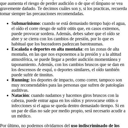
que aumenta el riesgo de perder audición o de que el tímpano se vea
gravemente dañado. Te decimos cuáles son y, si los practicas, recuerda
tomar siempre las precauciones recomendadas.
Submarinismo
: cuando se está demasiado tiempo bajo el agua,
el oído el corre riesgo de sufrir otitis que, en casos extremos,
puede provocar sordera. Además, debes saber que el oído se
abre y se cierra con los cambios de presión, por lo que es
habitual que los buceadores padezcan barotraumas.
Escalada o deportes en alta montaña
: en las zonas de alta
montaña, en las que nos exponemos a la presión y a la altitud
atmosférica, se puede llegar a perder audición momentánea y
taponamiento. Además, con los cambios bruscos que se dan en
los descensos de esquí, o deportes similares, el oído también
puede sufrir de tinnitus.
Running
: los deportes de impacto, como correr, tampoco son
muy recomendables para las personas que sufren de patologías
auditivas.
Natación
: cuando nadamos y hacemos giros bruscos con la
cabeza, puede entrar agua en los oídos y provocarse otitis o
infecciones si el agua se queda dentro demasiado tiempo. Si en
un par de días no sale por medio propio, será necesario acudir a
un médico.
Por último, no podemos olvidarnos del
uso indiscriminado de los