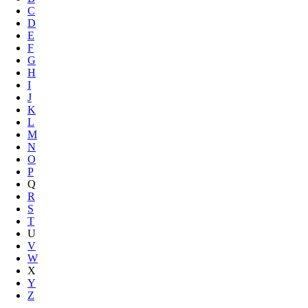
C
D
E
F
G
H
I
J
K
L
M
N
O
P
Q
R
S
T
U
V
W
X
Y
Z