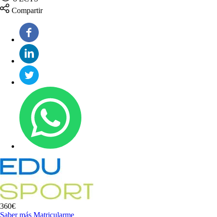
Compartir
360€
Saber más
Matricularme