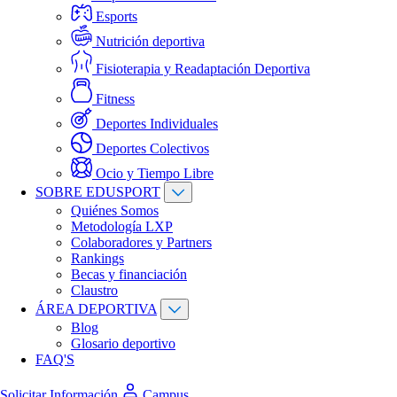
Esports
Nutrición deportiva
Fisioterapia y Readaptación Deportiva
Fitness
Deportes Individuales
Deportes Colectivos
Ocio y Tiempo Libre
SOBRE EDUSPORT
Quiénes Somos
Metodología LXP
Colaboradores y Partners
Rankings
Becas y financiación
Claustro
ÁREA DEPORTIVA
Blog
Glosario deportivo
FAQ'S
Solicitar Información
Campus