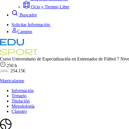
Ocio y Tiempo Libre
Buscador
Solicitar Información
Campus
Curso Universitario de Especialización en Entrenador de Fútbol 7 Nivel
250 h
254.15€
299€
Matricularme
Información
Temario
Titulación
Metodología
Claustro