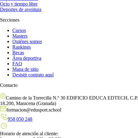
Ocio y tiempo libre
Deportes de aventura
Secciones
Cursos
Masters
Quiénes somos
Rankings
Becas
Área deportiva
FAQ
Mapa de sitio
Desistir contrato aquí
Contacto
Camino de la Torrecilla N.º 30 EDIFICIO EDUCA EDTECH, C.P.
18.200, Maracena (Granada)
formacion@edusport.school
958 050 248
Horario de atención al cliente: