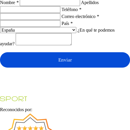
Nombre
*
Apellidos
Teléfono
*
Correo electrónico
*
País
*
¿En qué te podemos
ayudar?
Enviar
Reconocidos por: