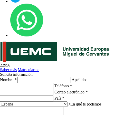
2295€
Saber más
Matricularme
Solicita información
Nombre
*
Apellidos
Teléfono
*
Correo electrónico
*
País
*
¿En qué te podemos