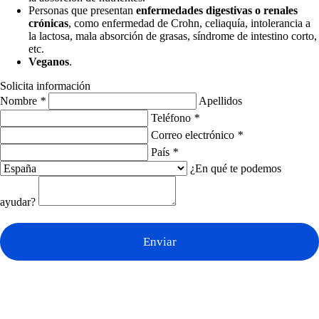
Personas que presentan
enfermedades digestivas o renales
crónicas
, como enfermedad de Crohn, celiaquía, intolerancia a
la lactosa, mala absorción de grasas, síndrome de intestino corto,
etc.
Veganos
.
Solicita información
Nombre
*
Apellidos
Teléfono
*
Correo electrónico
*
País
*
¿En qué te podemos
ayudar?
Enviar