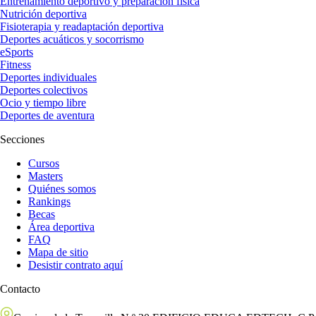
Entrenamiento deportivo y preparación física
Nutrición deportiva
Fisioterapia y readaptación deportiva
Deportes acuáticos y socorrismo
eSports
Fitness
Deportes individuales
Deportes colectivos
Ocio y tiempo libre
Deportes de aventura
Secciones
Cursos
Masters
Quiénes somos
Rankings
Becas
Área deportiva
FAQ
Mapa de sitio
Desistir contrato aquí
Contacto