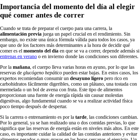
Importancia del momento del día al elegir
qué comer antes de correr
Cuando se trata de preparar el cuerpo para una carrera, la
alimentación previa
juega un papel crucial en el rendimiento. Sin
embargo, no existe una única fórmula válida para todos los casos, ya
que uno de los factores más determinantes a la hora de decidir qué
comer es el
momento del día
en que se va a correr, depende además si
entrenas en verano
o en invierno donde las condiciones son diferentes.
Por la
mañana
, el cuerpo lleva varias horas en ayuno, por lo que las
reservas de
glucógeno hepático
pueden estar bajas. En estos casos, los
expertos recomiendan consumir un
desayuno ligero
pero rico en
carbohidratos fácilmente digeribles, como un plátano, una tostada con
mermelada o un bol de avena con fruta. Este tipo de alimentos
proporcionan una fuente de energía rápida sin causar molestias
digestivas, algo fundamental cuando se va a realizar actividad física
poco tiempo después de despertar.
Si la carrera o entrenamiento es por la
tarde
, las condiciones cambian.
Por lo general, ya se han realizado una o dos comidas previas, lo que
significa que las reservas de energía están en niveles más altos. En este
caso, es importante cuidar la calidad de las comidas anteriores y evitar
alimentos pesados o muy grasos en las horas cercanas al ejercicio. Un