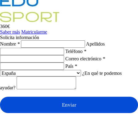
360€
Saber más
Matricularme
Solicita información
Nombre
*
Apellidos
Teléfono
*
Correo electrónico
*
País
*
¿En qué te podemos
ayudar?
Enviar