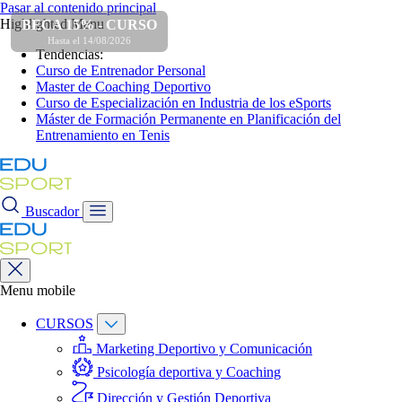
Pasar al contenido principal
Highlighted Menu
BECA 15% - CURSO
Hasta el 14/08/2026
Tendencias:
Curso de Entrenador Personal
Master de Coaching Deportivo
Curso de Especialización en Industria de los eSports
Máster de Formación Permanente en Planificación del
Entrenamiento en Tenis
Buscador
Menu mobile
CURSOS
Marketing Deportivo y Comunicación
Psicología deportiva y Coaching
Dirección y Gestión Deportiva