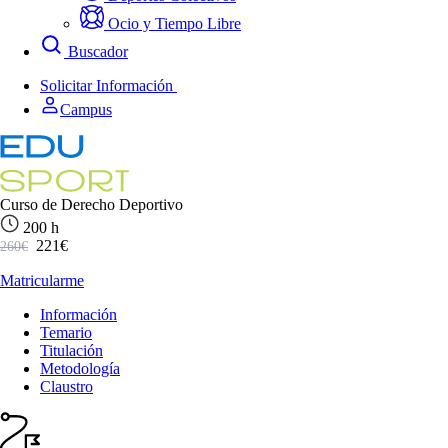
Ocio y Tiempo Libre
Buscador
Solicitar Información
Campus
Curso de Derecho Deportivo
200 h
221€
260€
Matricularme
Información
Temario
Titulación
Metodología
Claustro