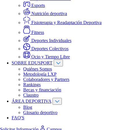
Esports
Nutrición deportiva
Fisioterapia y Readaptación Deportiva
Fitness
Deportes Individuales
Deportes Colectivos
Ocio y Tiempo Libre
SOBRE EDUSPORT
Quiénes Somos
Metodología LXP
Colaboradores y Partners
Rankings
Becas y financiación
Claustro
ÁREA DEPORTIVA
Blog
Glosario deportivo
FAQ'S
Solicitar Información
Campus