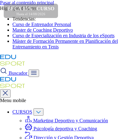
Pasar al contenido principal
Highlighted Menu
BECA 15% - CURSO
Hasta el 14/08/2026
Tendencias:
Curso de Entrenador Personal
Master de Coaching Deportivo
Curso de Especialización en Industria de los eSports
Máster de Formación Permanente en Planificación del
Entrenamiento en Tenis
Buscador
Menu mobile
CURSOS
Marketing Deportivo y Comunicación
Psicología deportiva y Coaching
Dirección y Gestión Deportiva