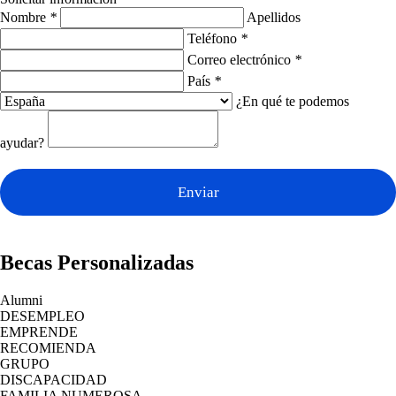
Nombre
*
Apellidos
Teléfono
*
Correo electrónico
*
País
*
¿En qué te podemos
ayudar?
Enviar
Becas Personalizadas
Alumni
DESEMPLEO
EMPRENDE
RECOMIENDA
GRUPO
DISCAPACIDAD
FAMILIA NUMEROSA