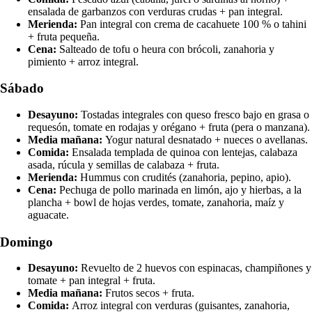
ensalada de garbanzos con verduras crudas + pan integral.
Merienda:
Pan integral con crema de cacahuete 100 % o tahini
+ fruta pequeña.
Cena:
Salteado de tofu o heura con brócoli, zanahoria y
pimiento + arroz integral.
Sábado
Desayuno:
Tostadas integrales con queso fresco bajo en grasa o
requesón, tomate en rodajas y orégano + fruta (pera o manzana).
Media mañana:
Yogur natural desnatado + nueces o avellanas.
Comida:
Ensalada templada de quinoa con lentejas, calabaza
asada, rúcula y semillas de calabaza + fruta.
Merienda:
Hummus con crudités (zanahoria, pepino, apio).
Cena:
Pechuga de pollo marinada en limón, ajo y hierbas, a la
plancha + bowl de hojas verdes, tomate, zanahoria, maíz y
aguacate.
Domingo
Desayuno:
Revuelto de 2 huevos con espinacas, champiñones y
tomate + pan integral + fruta.
Media mañana:
Frutos secos + fruta.
Comida:
Arroz integral con verduras (guisantes, zanahoria,