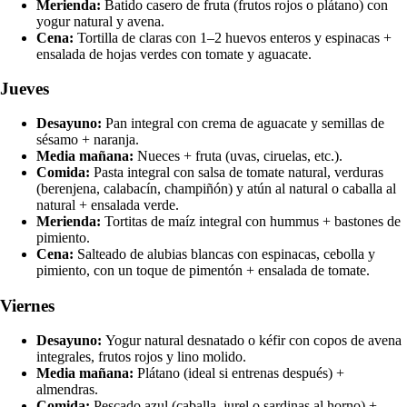
Merienda:
Batido casero de fruta (frutos rojos o plátano) con
yogur natural y avena.
Cena:
Tortilla de claras con 1–2 huevos enteros y espinacas +
ensalada de hojas verdes con tomate y aguacate.
Jueves
Desayuno:
Pan integral con crema de aguacate y semillas de
sésamo + naranja.
Media mañana:
Nueces + fruta (uvas, ciruelas, etc.).
Comida:
Pasta integral con salsa de tomate natural, verduras
(berenjena, calabacín, champiñón) y atún al natural o caballa al
natural + ensalada verde.
Merienda:
Tortitas de maíz integral con hummus + bastones de
pimiento.
Cena:
Salteado de alubias blancas con espinacas, cebolla y
pimiento, con un toque de pimentón + ensalada de tomate.
Viernes
Desayuno:
Yogur natural desnatado o kéfir con copos de avena
integrales, frutos rojos y lino molido.
Media mañana:
Plátano (ideal si entrenas después) +
almendras.
Comida:
Pescado azul (caballa, jurel o sardinas al horno) +