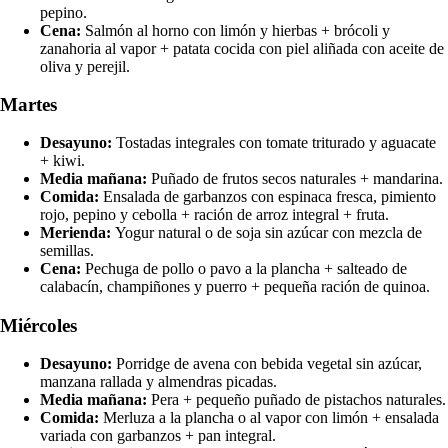
pepino.
Cena:
Salmón al horno con limón y hierbas + brócoli y
zanahoria al vapor + patata cocida con piel aliñada con aceite de
oliva y perejil.
Martes
Desayuno:
Tostadas integrales con tomate triturado y aguacate
+ kiwi.
Media mañana:
Puñado de frutos secos naturales + mandarina.
Comida:
Ensalada de garbanzos con espinaca fresca, pimiento
rojo, pepino y cebolla + ración de arroz integral + fruta.
Merienda:
Yogur natural o de soja sin azúcar con mezcla de
semillas.
Cena:
Pechuga de pollo o pavo a la plancha + salteado de
calabacín, champiñones y puerro + pequeña ración de quinoa.
Miércoles
Desayuno:
Porridge de avena con bebida vegetal sin azúcar,
manzana rallada y almendras picadas.
Media mañana:
Pera + pequeño puñado de pistachos naturales.
Comida:
Merluza a la plancha o al vapor con limón + ensalada
variada con garbanzos + pan integral.