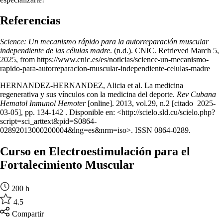
Referencias
Science: Un mecanismo rápido para la autorreparación muscular
independiente de las células madre
. (n.d.). CNIC. Retrieved March 5,
2025, from https://www.cnic.es/es/noticias/science-un-mecanismo-
rapido-para-autorreparacion-muscular-independiente-celulas-madre
HERNANDEZ-HERNANDEZ, Alicia et al. La medicina
regenerativa y sus vínculos con la medicina del deporte.
Rev Cubana
Hematol Inmunol Hemoter
[online]. 2013, vol.29, n.2 [citado 2025-
03-05], pp. 134-142 . Disponible en: <http://scielo.sld.cu/scielo.php?
script=sci_arttext&pid=S0864-
02892013000200004&lng=es&nrm=iso>. ISSN 0864-0289.
Curso en Electroestimulación para el
Fortalecimiento Muscular
200 h
4.5
Compartir