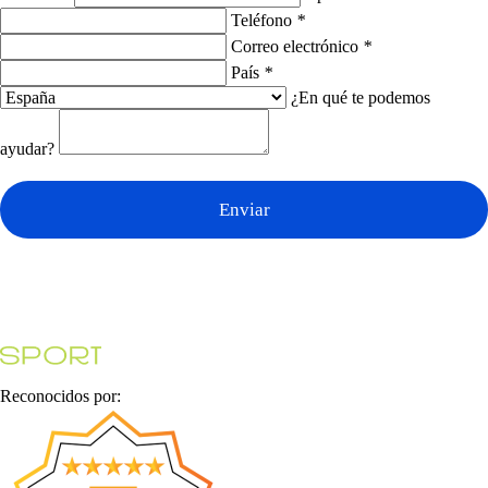
Teléfono
*
Correo electrónico
*
País
*
¿En qué te podemos
ayudar?
Enviar
Reconocidos por: