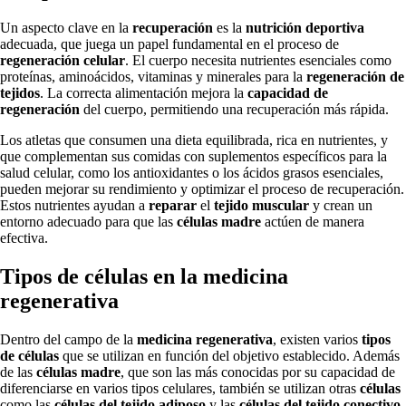
Un aspecto clave en la
recuperación
es la
nutrición deportiva
adecuada, que juega un papel fundamental en el proceso de
regeneración celular
. El cuerpo necesita nutrientes esenciales como
proteínas, aminoácidos, vitaminas y minerales para la
regeneración de
tejidos
. La correcta alimentación mejora la
capacidad de
regeneración
del cuerpo, permitiendo una recuperación más rápida.
Los atletas que consumen una dieta equilibrada, rica en nutrientes, y
que complementan sus comidas con suplementos específicos para la
salud celular, como los antioxidantes o los ácidos grasos esenciales,
pueden mejorar su rendimiento y optimizar el proceso de recuperación.
Estos nutrientes ayudan a
reparar
el
tejido muscular
y crean un
entorno adecuado para que las
células madre
actúen de manera
efectiva.
Tipos de células en la medicina
regenerativa
Dentro del campo de la
medicina regenerativa
, existen varios
tipos
de células
que se utilizan en función del objetivo establecido. Además
de las
células madre
, que son las más conocidas por su capacidad de
diferenciarse en varios tipos celulares, también se utilizan otras
células
como las
células del tejido adiposo
y las
células del tejido conectivo
.