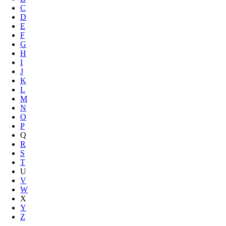
C
D
E
F
G
H
I
J
K
L
M
N
O
P
Q
R
S
T
U
V
W
X
Y
Z