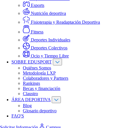
Esports
Nutrición deportiva
Fisioterapia y Readaptación Deportiva
Fitness
Deportes Individuales
Deportes Colectivos
Ocio y Tiempo Libre
SOBRE EDUSPORT
Quiénes Somos
Metodología LXP
Colaboradores y Partners
Rankings
Becas y financiación
Claustro
ÁREA DEPORTIVA
Blog
Glosario deportivo
FAQ'S
Solicitar Información
Campus