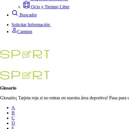
Ocio y Tiempo Libre
Buscador
Solicitar Información
Campus
Glosario
Glosario¡ Tarjeta roja si no entras en nuestra área deportiva! Pasa par
A
B
C
D
E