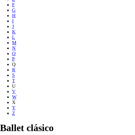
F
G
H
I
J
K
L
M
N
O
P
Q
R
S
T
U
V
W
X
Y
Z
Ballet clásico