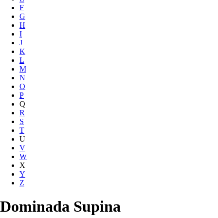
F
G
H
I
J
K
L
M
N
O
P
Q
R
S
T
U
V
W
X
Y
Z
Dominada Supina