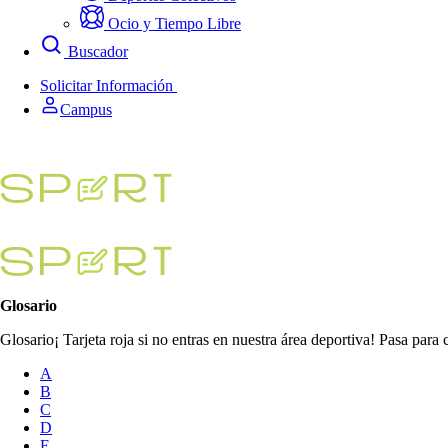
Ocio y Tiempo Libre
Buscador
Solicitar Información
Campus
Glosario
Glosario¡ Tarjeta roja si no entras en nuestra área deportiva! Pasa par
A
B
C
D
E