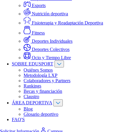
Esports
Nutrición deportiva
Fisioterapia y Readaptación Deportiva
Fitness
Deportes Individuales
Deportes Colectivos
Ocio y Tiempo Libre
SOBRE EDUSPORT
Quiénes Somos
Metodología LXP
Colaboradores y Partners
Rankings
Becas y financiación
Claustro
ÁREA DEPORTIVA
Blog
Glosario deportivo
FAQ'S
Solicitar Información
Campus