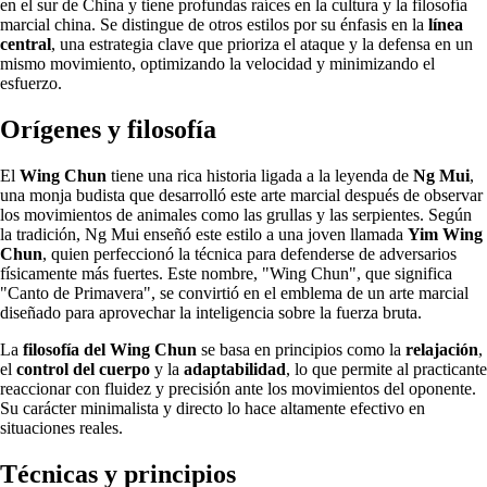
en el sur de China y tiene profundas raíces en la cultura y la filosofía
marcial china. Se distingue de otros estilos por su énfasis en la
línea
central
, una estrategia clave que prioriza el ataque y la defensa en un
mismo movimiento, optimizando la velocidad y minimizando el
esfuerzo.
Orígenes y filosofía
El
Wing Chun
tiene una rica historia ligada a la leyenda de
Ng Mui
,
una monja budista que desarrolló este arte marcial después de observar
los movimientos de animales como las grullas y las serpientes. Según
la tradición, Ng Mui enseñó este estilo a una joven llamada
Yim Wing
Chun
, quien perfeccionó la técnica para defenderse de adversarios
físicamente más fuertes. Este nombre, "Wing Chun", que significa
"Canto de Primavera", se convirtió en el emblema de un arte marcial
diseñado para aprovechar la inteligencia sobre la fuerza bruta.
La
filosofía del Wing Chun
se basa en principios como la
relajación
,
el
control del cuerpo
y la
adaptabilidad
, lo que permite al practicante
reaccionar con fluidez y precisión ante los movimientos del oponente.
Su carácter minimalista y directo lo hace altamente efectivo en
situaciones reales.
Técnicas y principios