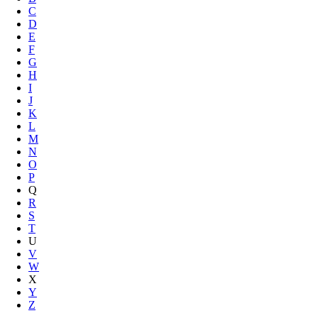
C
D
E
F
G
H
I
J
K
L
M
N
O
P
Q
R
S
T
U
V
W
X
Y
Z