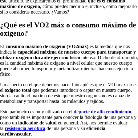
este artículo, te explicaremos en profundidad
qué es el consumo
máximo de oxígeno
, cómo puedes medirlo e, incluso, cómo mejorarlo
si lo consideras necesario. ¿Vamos?
¿Qué es el VO2 máx o consumo máximo de
oxígeno?
El
consumo máximo de oxígeno (VO2max)
es la medida que nos
indica la
capacidad máxima de nuestro cuerpo para transportar y
utilizar oxígeno durante ejercicio físico
intenso. Dicho de otro modo,
es la cantidad máxima de oxígeno a nivel celular que nuestro cuerpo
puede absorber, transportar y metabolizar mientras hacemos ejercicio
físico.
Un aspecto en el que debemos hacer hincapié es que el VO2max no es
el
oxígeno total
que podemos introducir o captar en nuestro cuerpo,
sino la cantidad máxima de este que nuestro organismo es capaz de
metabolizar y transportar hasta los músculos y tejidos.
Este parámetro es muy utilizado en el
deporte de alto rendimiento
,
pero también es importante para conocer la fisiología de una persona y
como un
indicador de salud
en general. Así, nos permite evaluar
la
resistencia aeróbica
de una persona y su
eficiencia
cardiovascular
.