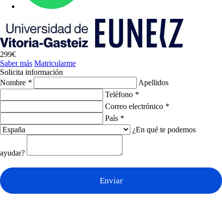
299€
Saber más
Matricularme
Solicita información
Nombre
*
Apellidos
Teléfono
*
Correo electrónico
*
País
*
¿En qué te podemos
ayudar?
Enviar