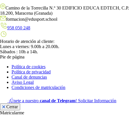
Camino de la Torrecilla N.º 30 EDIFICIO EDUCA EDTECH, C.P.
18.200, Maracena (Granada)
formacion@edusport.school
958 050 248
Horario de atención al cliente:
Lunes a viernes: 9.00h a 20.00h.
Sábados : 10h a 14h.
Pie de página
Política de cookies
Política de privacidad
Canal de denuncias
Aviso Legal
Condiciones de matriculación
¡Únete a nuestro
canal de Telegram
!
Solicitar Información
Cerrar
Matricularme