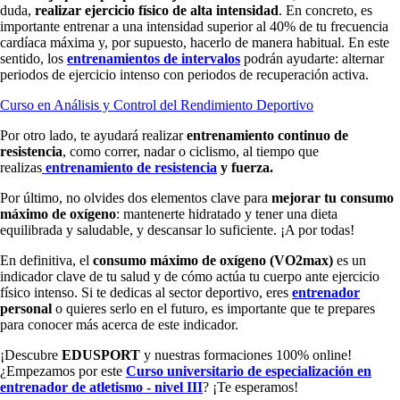
duda,
realizar ejercicio físico de alta intensidad
. En concreto, es
importante entrenar a una intensidad superior al 40% de tu frecuencia
cardíaca máxima y, por supuesto, hacerlo de manera habitual. En este
sentido, los
entrenamientos de intervalos
podrán ayudarte: alternar
periodos de ejercicio intenso con periodos de recuperación activa.
Curso en Análisis y Control del Rendimiento Deportivo
Por otro lado, te ayudará realizar
entrenamiento continuo de
resistencia
, como correr, nadar o ciclismo, al tiempo que
realizas
entrenamiento de resistencia
y fuerza.
Por último, no olvides dos elementos clave para
mejorar tu consumo
máximo de oxígeno
: mantenerte hidratado y tener una dieta
equilibrada y saludable, y descansar lo suficiente. ¡A por todas!
En definitiva, el
consumo máximo de oxígeno (VO2max)
es un
indicador clave de tu salud y de cómo actúa tu cuerpo ante ejercicio
físico intenso. Si te dedicas al sector deportivo, eres
entrenador
personal
o quieres serlo en el futuro, es importante que te prepares
para conocer más acerca de este indicador.
¡Descubre
EDUSPORT
y nuestras formaciones 100% online!
¿Empezamos por este
Curso universitario de especialización en
entrenador de atletismo - nivel III
? ¡Te esperamos!