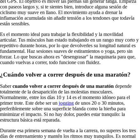
del GPS. El objetivo es mover las piernas sin generar fatiga. Empieza
con paseos largos y, si te sientes bien, introduce alguna sesión de
ciclismo muy suave en llano. El movimiento ayuda a drenar la
inflamación acumulada sin añadir tensión a los tendones que todavía
están sensibles.
Es el momento ideal para trabajar la flexibilidad y la movilidad
articular. Tus músculos han estado trabajando en un rango muy corto y
repetitivo durante horas, por lo que devolverles su longitud natural es
fundamental. Haz sesiones suaves de estiramientos o yoga, pero sin
forzar. Lo que buscas ahora es "desengrasar" la maquinaria para que,
cuando vuelvas a correr, todo funcione con fluidez.
¿Cuándo volver a correr después de una maratón?
Saber
cuando volver a correr después de una maratón
depende
totalmente de la desaparición de las molestias musculares.
Normalmente, entre los días 10 y 14 es el momento idóneo para el
primer trote. Este debe ser un
jogging
de unos 20 o 30 minutos,
preferiblemente sobre una superficie blanda como la hierba para
minimizar el impacto. Si no hay dolor, puedes estar tranquilo: la
estructura básica está reparada.
Durante esa primera semana de vuelta a la carrera, no superes los tres
días de entrenamiento y mantén los ritmos muy tranquilos. Es normal