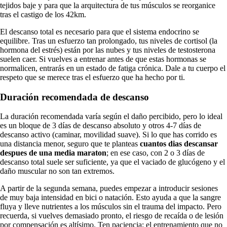
tejidos baje y para que la arquitectura de tus músculos se reorganice
tras el castigo de los 42km.
El descanso total es necesario para que el sistema endocrino se
equilibre. Tras un esfuerzo tan prolongado, tus niveles de cortisol (la
hormona del estrés) están por las nubes y tus niveles de testosterona
suelen caer. Si vuelves a entrenar antes de que estas hormonas se
normalicen, entrarás en un estado de fatiga crónica. Dale a tu cuerpo el
respeto que se merece tras el esfuerzo que ha hecho por ti.
Duración recomendada de descanso
La duración recomendada varía según el daño percibido, pero lo ideal
es un bloque de 3 días de descanso absoluto y otros 4-7 días de
descanso activo (caminar, movilidad suave). Si lo que has corrido es
una distancia menor, seguro que te planteas
cuantos dias descansar
despues de una media maraton
; en ese caso, con 2 o 3 días de
descanso total suele ser suficiente, ya que el vaciado de glucógeno y el
daño muscular no son tan extremos.
A partir de la segunda semana, puedes empezar a introducir sesiones
de muy baja intensidad en bici o natación. Esto ayuda a que la sangre
fluya y lleve nutrientes a los músculos sin el trauma del impacto. Pero
recuerda, si vuelves demasiado pronto, el riesgo de recaída o de lesión
por compensación es altísimo. Ten paciencia; el entrenamiento que no