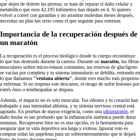
que dejen de dolerte las piernas; se trata de reparar el daño celular y
metabólico que esos 42,195 kilómetros han dejado en ti. Si quieres
volver a correr con garantías y no arrastrar molestias meses después,
necesitas un plan tan serio como el que seguiste para entrenar.
Importancia de la recuperación después de
un maratón
La recuperación es el proceso biológico donde tu cuerpo reconstruye
lo que has destruido durante la carrera. Durante un
maratón
, tus fibras
musculares sufren micro-roturas constantes, tus reservas de glucógeno
se vacían por completo y tu sistema inmunitario se debilita, entrando en
lo que llamamos
"ventana abierta"
, donde eres mucho más propenso
a enfermar. Si no respetas este descanso, el riesgo de sufrir lesiones por
estrés óseo o tendinopatías se dispara.
Además, el impacto no es solo muscular. Tus riñones y tu corazón han
trabajado a una intensidad altísima, y tu sistema nervioso central está
agotado. En pruebas de mayor exigencia, como una
ultramaratón
, el
daño tisular es tan profundo que la inflamación sistémica puede durar
semanas. Recuperarse bien no es una opción, es la herramienta para
asegurar que tu vida deportiva sea larga y exitosa. Ignorar esto es
comprar todas las papeletas para un sobreentrenamiento que te dejará
fuera de juego durante meses.