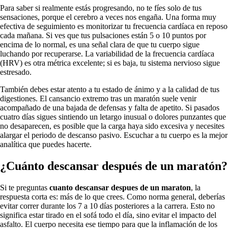
Para saber si realmente estás progresando, no te fíes solo de tus
sensaciones, porque el cerebro a veces nos engaña. Una forma muy
efectiva de seguimiento es monitorizar tu frecuencia cardíaca en reposo
cada mañana. Si ves que tus pulsaciones están 5 o 10 puntos por
encima de lo normal, es una señal clara de que tu cuerpo sigue
luchando por recuperarse. La variabilidad de la frecuencia cardíaca
(HRV) es otra métrica excelente; si es baja, tu sistema nervioso sigue
estresado.
También debes estar atento a tu estado de ánimo y a la calidad de tus
digestiones. El cansancio extremo tras un maratón suele venir
acompañado de una bajada de defensas y falta de apetito. Si pasados
cuatro días sigues sintiendo un letargo inusual o dolores punzantes que
no desaparecen, es posible que la carga haya sido excesiva y necesites
alargar el periodo de descanso pasivo. Escuchar a tu cuerpo es la mejor
analítica que puedes hacerte.
¿Cuánto descansar después de un maratón?
Si te preguntas
cuanto descansar despues de un maraton
, la
respuesta corta es: más de lo que crees. Como norma general, deberías
evitar correr durante los 7 a 10 días posteriores a la carrera. Esto no
significa estar tirado en el sofá todo el día, sino evitar el impacto del
asfalto. El cuerpo necesita ese tiempo para que la inflamación de los