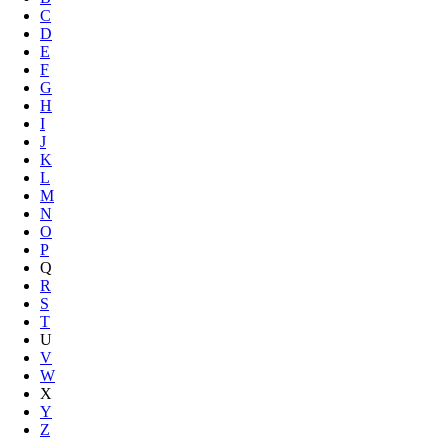
C
D
E
F
G
H
I
J
K
L
M
N
O
P
Q
R
S
T
U
V
W
X
Y
Z