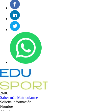
260€
Saber más
Matricularme
Solicita información
Nombre