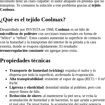
incómodo tiene un claro culpable: el sudor atrapado en prendas que no
transpiran. Te contamos la solución a este problema gracias al
tejido
Coolmax
.
¿Qué es el tejido Coolmax?
Desarrollado por INVISTA en 1968,
Coolmax
es un hilo de
microfibras de poliéster
con secciones transversales en forma de
“hélice” o “trébol”. Estos canales aumentan la superficie de contacto
con la humedad y la transportan del interior de la prenda a la cara
externa, donde se evapora rápidamente. El resultado:
termorregulación constante
sin agregar peso extra.
Propiedades técnicas
Transporte de humedad (wicking)
: expulsa el sudor y lo
dispersa por toda la superficie, acelerando la evaporación.
Alta transpirabilidad
: resistente al vapor de agua (RET) < 6 m²
Pa/W.
Ligereza y elasticidad
: densidad similar al poliéster, pero con
mayor finura de hilo.
Reducción de olores
: al mantenerse la piel seca, se evita la
acumulación de humedad y de bacterias, lo que ayuda a prevenir
el mal olor. De igual forma, la acumulación del sudor potencia