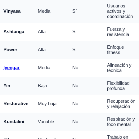
Usuarios
Vinyasa
Media
Sí
activos y
coordinación
Fuerza y
Ashtanga
Alta
Sí
resistencia
Enfoque
Power
Alta
Sí
fitness
Alineación y
Iyengar
Media
No
técnica
Flexibilidad
Yin
Baja
No
profunda
Recuperación
Restorative
Muy baja
No
y relajación
Respiración y
Kundalini
Variable
No
foco mental
Trabajo en