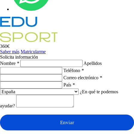
360€
Saber más
Matricularme
Solicita información
Nombre
*
Apellidos
Teléfono
*
Correo electrónico
*
País
*
¿En qué te podemos
ayudar?
Enviar