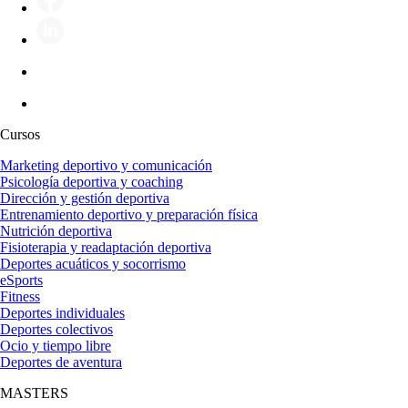
Cursos
Marketing deportivo y comunicación
Psicología deportiva y coaching
Dirección y gestión deportiva
Entrenamiento deportivo y preparación física
Nutrición deportiva
Fisioterapia y readaptación deportiva
Deportes acuáticos y socorrismo
eSports
Fitness
Deportes individuales
Deportes colectivos
Ocio y tiempo libre
Deportes de aventura
MASTERS