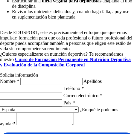
Estructurar una
dieta vegana para deportistas
adaptada al tipo
de disciplina
Revisar los nutrientes delicados y, cuando haga falta, apoyarse
en suplementación bien planteada.
Desde EDUSPORT, este es precisamente el enfoque que queremos
impulsar: formación para que cada profesional o futuro profesional del
deporte pueda acompañar también a personas que eligen este estilo de
vida sin comprometer su rendimiento.
¿Quieres especializarte en nutrición deportiva? Te recomendamos
nuestro
Curso de Formación Permanente en Nutrición Deportiva
y Evaluación de la Composición Corporal
Solicita información
Nombre
*
Apellidos
Teléfono
*
Correo electrónico
*
País
*
¿En qué te podemos
ayudar?