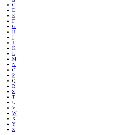
C
D
E
F
G
H
I
J
K
L
M
N
O
P
Q
R
S
T
U
V
W
X
Y
Z