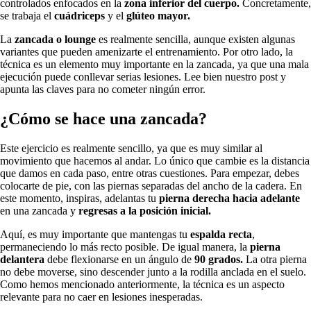
controlados enfocados en la
zona inferior del cuerpo.
Concretamente,
se trabaja el
cuádriceps
y el
glúteo mayor.
La
zancada o lounge
es realmente sencilla, aunque existen algunas
variantes que pueden amenizarte el entrenamiento. Por otro lado, la
técnica es un elemento muy importante en la zancada, ya que una mala
ejecución puede conllevar serias lesiones. Lee bien nuestro post y
apunta las claves para no cometer ningún error.
¿Cómo se hace una zancada?
Este ejercicio es realmente sencillo, ya que es muy similar al
movimiento que hacemos al andar. Lo único que cambie es la distancia
que damos en cada paso, entre otras cuestiones. Para empezar, debes
colocarte de pie, con las piernas separadas del ancho de la cadera. En
este momento, inspiras, adelantas tu
pierna derecha hacia adelante
en una zancada y
regresas a la
posición inicial.
Aquí, es muy importante que mantengas tu
espalda recta
,
permaneciendo lo más recto posible. De igual manera, la
pierna
delantera
debe flexionarse en un ángulo de
90 grados.
La otra pierna
no debe moverse, sino descender junto a la rodilla anclada en el suelo.
Como hemos mencionado anteriormente, la técnica es un aspecto
relevante para no caer en lesiones inesperadas.